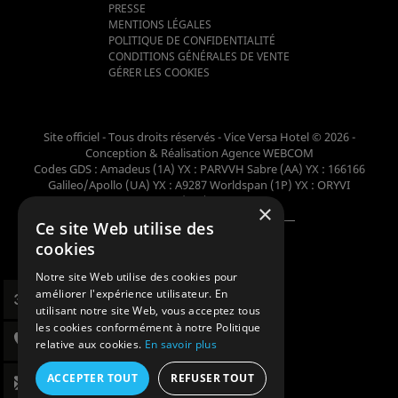
PRESSE
MENTIONS LÉGALES
POLITIQUE DE CONFIDENTIALITÉ
CONDITIONS GÉNÉRALES DE VENTE
GÉRER LES COOKIES
Site officiel - Tous droits réservés - Vice Versa Hotel © 2026 -
Conception & Réalisation
Agence WEBCOM
Codes GDS : Amadeus (1A) YX : PARVVH Sabre (AA) YX : 166166
Galileo/Apollo (UA) YX : A9287 Worldspan (1P) YX : ORYVI
Pegasus (WB) YX : 62698
×
Ce site Web utilise des
Membre de la collection
cookies
Notre site Web utilise des cookies pour
améliorer l'expérience utilisateur. En
utilisant notre site Web, vous acceptez tous
les cookies conformément à notre Politique
relative aux cookies.
En savoir plus
ACCEPTER TOUT
REFUSER TOUT