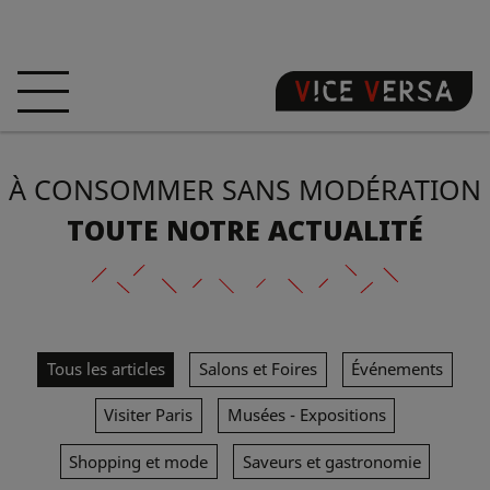
ACCUEIL
HÔTEL
CHAMBRES
À CONSOMMER SANS MODÉRATION
OFFRES
LOCALISATION
GARANTISSEZ
VOTRE PÉCHÉ
TOUTE NOTRE ACTUALITÉ
VISITE 3D
FAQ
BOUTIQUE
Tous les articles
Salons et Foires
Événements
FR
ACTUALITÉS
PHOTOS
Visiter Paris
Musées - Expositions
Shopping et mode
Saveurs et gastronomie