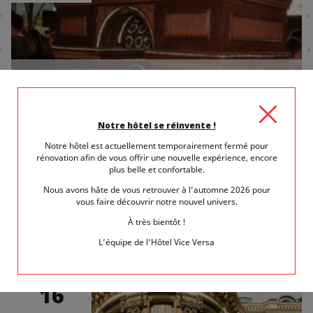
5 octobre 2013
dans
Salons et Foires
SALON DU CHOCOLAT PARIS 2013 DÉDIÉ
AUX GOURMANDS !
Notre hôtel se réinvente !
Salon du Chocolat Paris 2013, le moment tant attendu des
Notre hôtel est actuellement temporairement fermé pour
passionnés de chocolat, se tiendra...
rénovation afin de vous offrir une nouvelle expérience, encore
plus belle et confortable.
LIRE LA SUITE
Nous avons hâte de vous retrouver à l’automne 2026 pour
vous faire découvrir notre nouvel univers.
À très bientôt !
L’équipe de l’Hôtel Vice Versa
LUN.
16