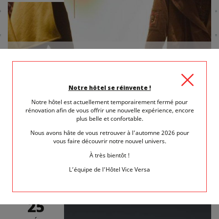
7 janvier 2014
dans
Salons et Foires
PARIS TENDANCE : LA MODE À CHAQUE
COIN DE RUE
Notre hôtel se réinvente !
Paris tendance à découvrir et à vivre en choisissant de séjourner
Notre hôtel est actuellement temporairement fermé pour
au Vice et Versa...
rénovation afin de vous offrir une nouvelle expérience, encore
plus belle et confortable.
LIRE LA SUITE
Nous avons hâte de vous retrouver à l’automne 2026 pour
vous faire découvrir notre nouvel univers.
À très bientôt !
L’équipe de l’Hôtel Vice Versa
MER.
25