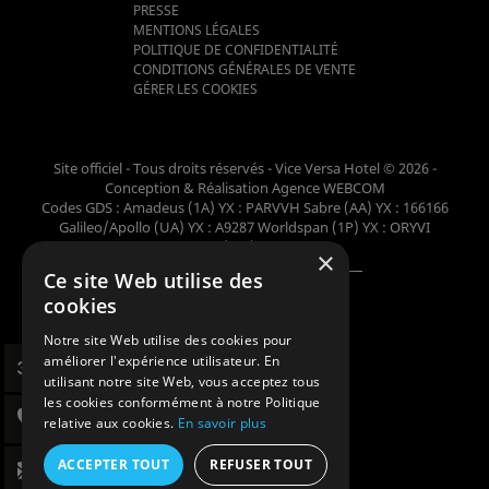
PRESSE
MENTIONS LÉGALES
POLITIQUE DE CONFIDENTIALITÉ
CONDITIONS GÉNÉRALES DE VENTE
GÉRER LES COOKIES
Site officiel - Tous droits réservés - Vice Versa Hotel © 2026 -
Conception & Réalisation
Agence WEBCOM
Codes GDS : Amadeus (1A) YX : PARVVH Sabre (AA) YX : 166166
Galileo/Apollo (UA) YX : A9287 Worldspan (1P) YX : ORYVI
Pegasus (WB) YX : 62698
×
Ce site Web utilise des
Membre de la collection
cookies
Notre site Web utilise des cookies pour
améliorer l'expérience utilisateur. En
utilisant notre site Web, vous acceptez tous
les cookies conformément à notre Politique
relative aux cookies.
En savoir plus
ACCEPTER TOUT
REFUSER TOUT