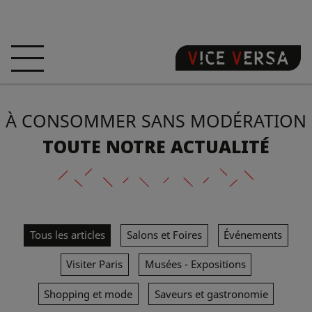
ACCUEIL
HÔTEL
CHAMBRES
À CONSOMMER SANS MODÉRATION
OFFRES
LOCALISATION
GARANTISSEZ
VOTRE PÉCHÉ
TOUTE NOTRE ACTUALITÉ
VISITE 3D
FAQ
BOUTIQUE
Tous les articles
Salons et Foires
Événements
FR
ACTUALITÉS
PHOTOS
Visiter Paris
Musées - Expositions
Shopping et mode
Saveurs et gastronomie