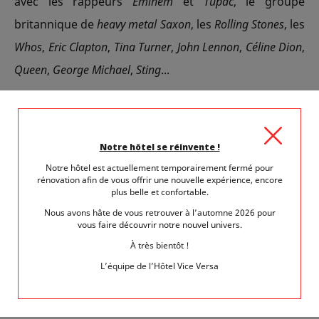
avec les rappeurs
Eminem
et
Tupac
, le groupe
britannique de
heavy metal Saxon
, les
Rolling Stones
, les
Whos
,
Eric Clapton
,
Tina Turner
,
John Lennon
,
Céline Dion
,
Queen
,
George Michael
,
Sting
...
En reconnaissance de son immense carrière, il est
nommé Officier des Arts et des Lettres en 1993 en
Notre hôtel se réinvente !
France, et devient Commandeur de l’Empire
Notre hôtel est actuellement temporairement fermé pour
britannique en 1995. Il reçoit par ailleurs le prix de la
rénovation afin de vous offrir une nouvelle expérience, encore
plus belle et confortable.
contribution à la culture américaine, la plus haute
Nous avons hâte de vous retrouver à l’automne 2026 pour
distinction pour un artiste aux Etats-Unis. Enfin son
vous faire découvrir notre nouvel univers.
engagement dans la lutte contre le SIDA lui vaut
À très bientôt !
également d’être nommé Chevalier par la
Reine
L’équipe de l’Hôtel Vice Versa
Elisabeth II
, en 1998, et devient
Sir Elton Hercules John
,
OBE.