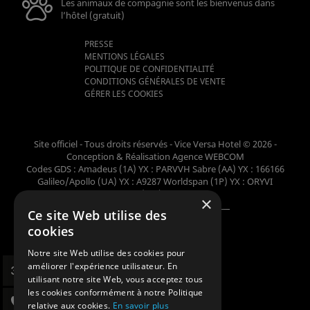
Les animaux de compagnie sont les bienvenus dans
l’hôtel (gratuit)
PRESSE
MENTIONS LÉGALES
POLITIQUE DE CONFIDENTIALITÉ
CONDITIONS GÉNÉRALES DE VENTE
GÉRER LES COOKIES
Site officiel - Tous droits réservés - Vice Versa Hotel © 2026 -
Conception & Réalisation
Agence WEBCOM
Codes GDS : Amadeus (1A) YX : PARVVH Sabre (AA) YX : 166166
Galileo/Apollo (UA) YX : A9287 Worldspan (1P) YX : ORYVI
Pegasus (WB) YX : 62698
×
Ce site Web utilise des
Membre de la collection
cookies
Notre site Web utilise des cookies pour
améliorer l'expérience utilisateur. En
utilisant notre site Web, vous acceptez tous
les cookies conformément à notre Politique
relative aux cookies.
En savoir plus