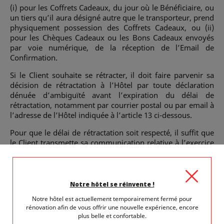
(i) pour les Coffrets Cadeaux, du jour où le Bénéficiaire, ou
un tiers qu’il aura désigné autre que le transporteur, prend
physiquement possession des Coffrets Cadeaux, ou (ii)
pour les Chèques Cadeaux ou les Bons Cadeaux envoyés
par voie numérique, de la réception de l’Email de
Confirmation.
Si le Client souhaite se rétracter, il doit faire parvenir sa
décision de rétractation à l’Hôtel par toute déclaration
dénuée d’ambiguïté avant l’expiration du délai de
rétractation, notamment par courrier postal ou par email à
l’adresse de l’Hôtel indiquée à l’article 13 ci-dessous.
Pour que le délai de rétractation soit respecté, il suffit que
le Client transmette sa communication relative à l’exercice
du droit de rétractation avant l’expiration du délai de
rétractation.
4.5 Annulation ou modification du fait du Client
Notre hôtel se réinvente !
Les Services réservés sont exclusivement soumis aux
Notre hôtel est actuellement temporairement fermé pour
conditions d’annulation et/ou de modification prévues
rénovation afin de vous offrir une nouvelle expérience, encore
plus belle et confortable.
dans les Conditions Particulières du Tarif Réservé pour les