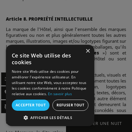
Article 8. PROPRIÉTÉ INTELLECTUELLE
La marque de l’Hôtel, ainsi que l’ensemble des marques
figuratives ou non et plus généralement toutes les autres
marques, illustrations, images et/ou logotypes figurant sur
les Cadeaux, leurs accessoires ou leurs emballages, qu’ils
×
soient déposés ou non (les «
Marques
») sont et
Ce site Web utilise des
demeurent la propriété exclusive de l’Hôtel ou sont
cookies
concédés sous licence à l’Hôtel.
Notre site Web utilise des cookies pour
Le Site et tous les éléments graphiques, textuels, visuels et
améliorer l'expérience utilisateur. En
photographiques y figurant, à savoir notamment toutes les
utilisant notre site Web, vous acceptez tous
illustrations, marques figuratives ou non, logotypes
les cookies conformément à notre Politique
images, dessins, photographies, caractères, textes, décors,
relative aux cookies.
En savoir plus
modes de présentation, graphisme ou tout autre élément
du Site (ci-après le «
Contenu
») sont et demeurent la
ACCEPTER TOUT
REFUSER TOUT
propriété exclusive de l’Hôtel ou sont concédés sous
licence à l’Hôtel et sont protégés notamment par des
AFFICHER LES DÉTAILS
droits de propriété intellectuelle.
RÉSERVER UNE NUIT
RÉSERVER UNE NUIT