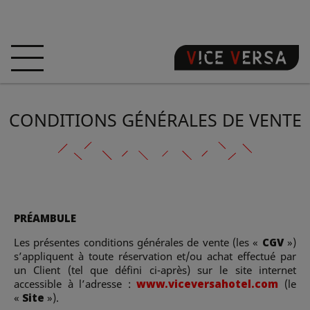
ACCUEIL
HÔTEL
CHAMBRES
CONDITIONS GÉNÉRALES DE VENTE
OFFRES
LOCALISATION
GARANTISSEZ
VOTRE PÉCHÉ
VISITE 3D
FAQ
BOUTIQUE
PRÉAMBULE
FR
Les présentes conditions générales de vente (les «
CGV
»)
s’appliquent à toute réservation et/ou achat effectué par
ACTUALITÉS
PHOTOS
un Client (tel que défini ci-après) sur le site internet
accessible à l’adresse :
www.viceversahotel.com
(le
«
Site
»).