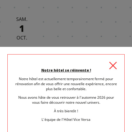
SAM.
1
OCT.
Notre hôtel se réinvente !
1 octobre 2022
dans
Visiter Paris
Notre hôtel est actuellement temporairement fermé pour
rénovation afin de vous offrir une nouvelle expérience, encore
UNE JOURNÉE DE NOVEMBRE DANS LE
plus belle et confortable.
XVE ARRONDISSEMENT
Nous avons hâte de vous retrouver à l’automne 2026 pour
vous faire découvrir notre nouvel univers.
Le XVe arrondissement de Paris est un des plus variés et des plus
dynamiques de...
À très bientôt !
L’équipe de l’Hôtel Vice Versa
LIRE LA SUITE