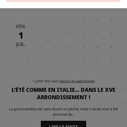
VEN.
1
JUIL.
1 juillet 2022
dans
Saveurs et gastronomie
L’ÉTÉ COMME EN ITALIE… DANS LE XVE
ARRONDISSEMENT !
La gourmandise est sans doute un péché, mais il serait tout à fait
anormal de...
LIRE LA SUITE