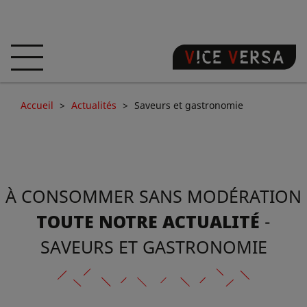
ACCUEIL
HÔTEL
CHAMBRES
Accueil
Actualités
Saveurs et gastronomie
OFFRES
LOCALISATION
GARANTISSEZ
VOTRE PÉCHÉ
À CONSOMMER SANS MODÉRATION
VISITE 3D
FAQ
BOUTIQUE
TOUTE NOTRE ACTUALITÉ
-
FR
SAVEURS ET GASTRONOMIE
ACTUALITÉS
PHOTOS