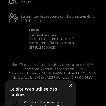
réduite
Les animaux de compagnie sont les bienvenus dans
l’hôtel (gratuit)
PRESSE
MENTIONS LÉGALES
POLITIQUE DE CONFIDENTIALITÉ
CONDITIONS GÉNÉRALES DE VENTE
GÉRER LES COOKIES
Site officiel - Tous droits réservés - Vice Versa Hotel © 2026 -
Conception & Réalisation
Agence WEBCOM
Codes GDS : Amadeus (1A) YX : PARVVH Sabre (AA) YX : 166166
Galileo/Apollo (UA) YX : A9287 Worldspan (1P) YX : ORYVI
Pegasus (WB) YX : 62698
×
Ce site Web utilise des
Membre de la collection
cookies
Notre site Web utilise des cookies pour