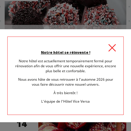
8 avril 2017
dans
Saveurs et gastronomie
GOURMANDISES ET FOIRE DE PARIS : LE
PRINTEMPS S'ANNONCE BIEN
Notre hôtel se réinvente !
C'est bien connu, au printemps, Paris regorge de vie et
Notre hôtel est actuellement temporairement fermé pour
d'activités. Cette année, la Ville...
rénovation afin de vous offrir une nouvelle expérience, encore
plus belle et confortable.
LIRE LA SUITE
Nous avons hâte de vous retrouver à l’automne 2026 pour
vous faire découvrir notre nouvel univers.
À très bientôt !
L’équipe de l’Hôtel Vice Versa
MAR.
14