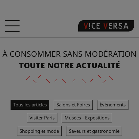
ACCUEIL
HÔTEL
CHAMBRES
À CONSOMMER SANS MODÉRATION
OFFRES
LOCALISATION
GARANTISSEZ
VOTRE PÉCHÉ
TOUTE NOTRE ACTUALITÉ
VISITE 3D
FAQ
BOUTIQUE
Tous les articles
Salons et Foires
Événements
FR
ACTUALITÉS
PHOTOS
Visiter Paris
Musées - Expositions
Shopping et mode
Saveurs et gastronomie