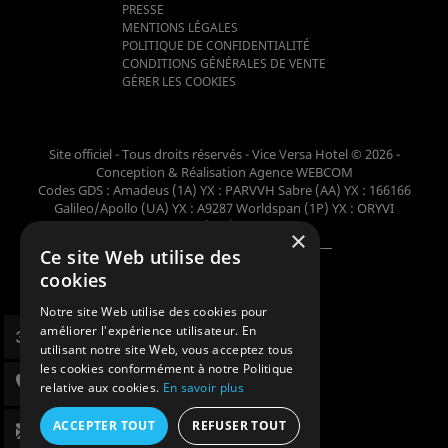
PRESSE
MENTIONS LÉGALES
POLITIQUE DE CONFIDENTIALITÉ
CONDITIONS GÉNÉRALES DE VENTE
GÉRER LES COOKIES
Site officiel - Tous droits réservés - Vice Versa Hotel © 2026 -
Conception & Réalisation
Agence WEBCOM
Codes GDS : Amadeus (1A) YX : PARVVH Sabre (AA) YX : 166166
Galileo/Apollo (UA) YX : A9287 Worldspan (1P) YX : ORYVI
Pegasus (WB) YX : 62698
×
Ce site Web utilise des
Membre de la collection
cookies
Notre site Web utilise des cookies pour
améliorer l'expérience utilisateur. En
utilisant notre site Web, vous acceptez tous
les cookies conformément à notre Politique
relative aux cookies.
En savoir plus
ACCEPTER TOUT
REFUSER TOUT