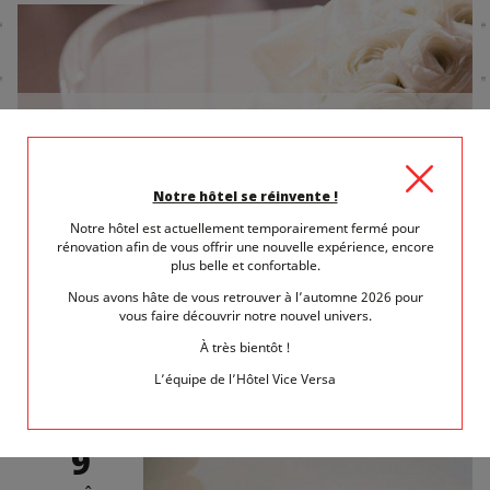
14 août 2017
dans
Salons et Foires
LE SALON DU MARIAGE 2017 À PARIS
PORTE DE VERSAILLE
Notre hôtel se réinvente !
Les futurs mariés seront ravis d’apprendre que le Salon du
Notre hôtel est actuellement temporairement fermé pour
Mariage prendra place le 16...
rénovation afin de vous offrir une nouvelle expérience, encore
plus belle et confortable.
LIRE LA SUITE
Nous avons hâte de vous retrouver à l’automne 2026 pour
vous faire découvrir notre nouvel univers.
À très bientôt !
L’équipe de l’Hôtel Vice Versa
MER.
9