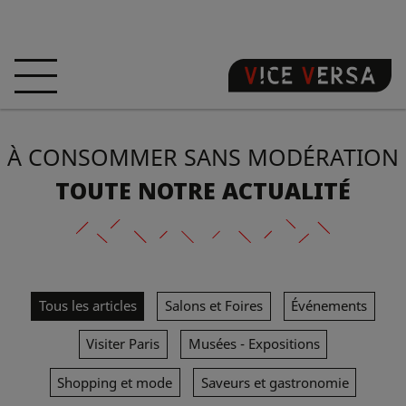
ACCUEIL
HÔTEL
CHAMBRES
À CONSOMMER SANS MODÉRATION
OFFRES
LOCALISATION
GARANTISSEZ
VOTRE PÉCHÉ
TOUTE NOTRE ACTUALITÉ
VISITE 3D
FAQ
BOUTIQUE
Tous les articles
Salons et Foires
Événements
FR
ACTUALITÉS
PHOTOS
Visiter Paris
Musées - Expositions
Shopping et mode
Saveurs et gastronomie