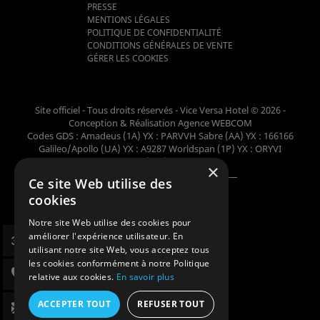
PRESSE
MENTIONS LÉGALES
POLITIQUE DE CONFIDENTIALITÉ
CONDITIONS GÉNÉRALES DE VENTE
GÉRER LES COOKIES
Site officiel - Tous droits réservés - Vice Versa Hotel © 2026 -
Conception & Réalisation
Agence WEBCOM
Codes GDS : Amadeus (1A) YX : PARVVH Sabre (AA) YX : 166166
Galileo/Apollo (UA) YX : A9287 Worldspan (1P) YX : ORYVI
Pegasus (WB) YX : 62698
×
Ce site Web utilise des
Membre de la collection
cookies
Notre site Web utilise des cookies pour
améliorer l'expérience utilisateur. En
utilisant notre site Web, vous acceptez tous
les cookies conformément à notre Politique
relative aux cookies.
En savoir plus
ACCEPTER TOUT
REFUSER TOUT