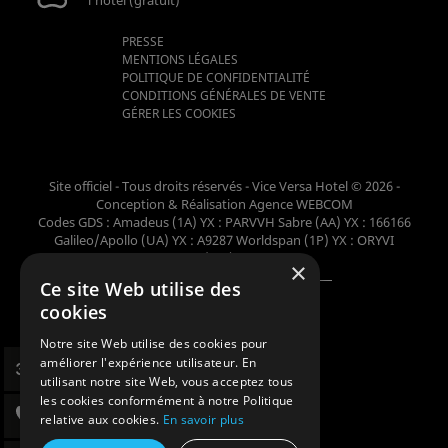
l’hôtel (gratuit)
PRESSE
MENTIONS LÉGALES
POLITIQUE DE CONFIDENTIALITÉ
CONDITIONS GÉNÉRALES DE VENTE
GÉRER LES COOKIES
Site officiel - Tous droits réservés - Vice Versa Hotel © 2026 -
Conception & Réalisation
Agence WEBCOM
Codes GDS : Amadeus (1A) YX : PARVVH Sabre (AA) YX : 166166
Galileo/Apollo (UA) YX : A9287 Worldspan (1P) YX : ORYVI
Pegasus (WB) YX : 62698
×
Ce site Web utilise des
Membre de la collection
cookies
Notre site Web utilise des cookies pour
améliorer l'expérience utilisateur. En
utilisant notre site Web, vous acceptez tous
les cookies conformément à notre Politique
relative aux cookies.
En savoir plus