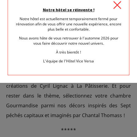
les laitages. Il ne vous restera qu’à choisir entre les
Notre hôtel se réinvente !
oursons, marque de fabrique de Lignac, sa sublime
Notre hôtel est actuellement temporairement fermé pour
tarte caramel vanille, l’étonnant Equinoxe avec sa
rénovation afin de vous offrir une nouvelle expérience, encore
plus belle et confortable.
crème vanille et son biscuit croquant ou encore les
Nous avons hâte de vous retrouver à l’automne 2026 pour
indémodables éclairs, babas au rhum ou encore
vous faire découvrir notre nouvel univers.
tartes au citron...
À très bientôt !
L’équipe de l’Hôtel Vice Versa
Cédez à vos envies de gourmandise lors de votre
séjour au Vice Versa Hôtel en découvrant les
créations de Cyril Lignac à La Pâtisserie. Et pour
rester dans le thème, sélectionnez votre chambre
Gourmandise parmi nos décors inspirés des Sept
péchés capitaux et imaginés par Chantal Thomass !
*****