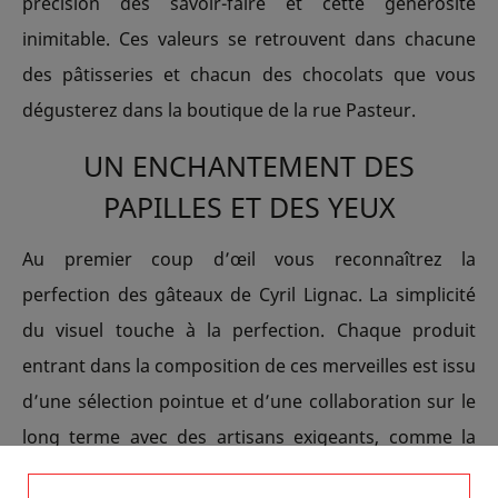
précision des savoir-faire et cette générosité
inimitable. Ces valeurs se retrouvent dans chacune
des pâtisseries et chacun des chocolats que vous
dégusterez dans la boutique de la rue Pasteur.
UN ENCHANTEMENT DES
PAPILLES ET DES YEUX
Au premier coup d’œil vous reconnaîtrez la
perfection des gâteaux de Cyril Lignac. La simplicité
du visuel touche à la perfection. Chaque produit
entrant dans la composition de ces merveilles est issu
d’une sélection pointue et d’une collaboration sur le
long terme avec des artisans exigeants, comme la
Minoterie Viron pour les farines et L’Or des Prés pour