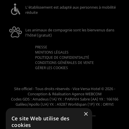
L’établissement est adapté aux personnes à mobilité
réduite
Les animaux de compagnie sont les bienvenus dans
l’hôtel (gratuit)
PRESSE
MENTIONS LÉGALES
POLITIQUE DE CONFIDENTIALITÉ
CONDITIONS GÉNÉRALES DE VENTE
GÉRER LES COOKIES
Site officiel - Tous droits réservés - Vice Versa Hotel © 2026 -
Conception & Réalisation
Agence WEBCOM
Codes GDS : Amadeus (1A) YX : PARVVH Sabre (AA) YX : 166166
Galileo/Apollo (UA) YX : A9287 Worldspan (1P) YX : ORYVI
Pegasus (WB) YX : 62698
×
Ce site Web utilise des
Membre de la collection
cookies