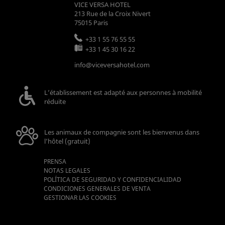
VICE VERSA HOTEL
213 Rue de la Croix Nivert
75015
Paris
+33 1 55 76 55 55
+33 1 45 30 16 22
info@viceversahotel.com
L’établissement est adapté aux personnes à mobilité
réduite
Les animaux de compagnie sont les bienvenus dans
l’hôtel (gratuit)
PRENSA
NOTAS LEGALES
POLÍTICA DE SEGURIDAD Y CONFIDENCIALIDAD
CONDICIONES GENERALES DE VENTA
GESTIONAR LAS COOKIES