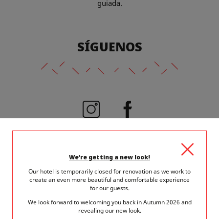
guiada.
SÍGUENOS
@viceversahotel
We’re getting a new look!
Our hotel is temporarily closed for renovation as we work to
create an even more beautiful and comfortable experience
for our guests.
We look forward to welcoming you back in Autumn 2026 and
revealing our new look.