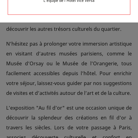
L’équipe de l’Hôtel Vice Versa
inspiré des sept péchés capitaux. Profitez également
des nombreux conseils de notre équipe pour
découvrir les autres trésors culturels du quartier.
N’hésitez pas à prolonger votre immersion artistique
en visitant d’autres musées parisiens, comme le
Musée d’Orsay ou le Musée de l’Orangerie, tous
facilement accessibles depuis l’hôtel. Pour enrichir
votre séjour, laissez-vous guider par nos suggestions
de visites et d’activités autour de l’art et de la culture.
L’exposition "Au fil d’or" est une occasion unique de
découvrir la splendeur des créations en fil d’or à
travers les siècles. Lors de votre passage à Paris,
associez découverte culturelle et confort en