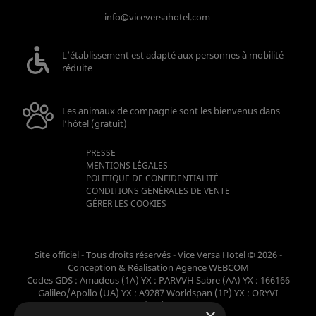
info@viceversahotel.com
L’établissement est adapté aux personnes à mobilité
réduite
Les animaux de compagnie sont les bienvenus dans
l’hôtel (gratuit)
PRESSE
MENTIONS LÉGALES
POLITIQUE DE CONFIDENTIALITÉ
CONDITIONS GÉNÉRALES DE VENTE
GÉRER LES COOKIES
Site officiel - Tous droits réservés - Vice Versa Hotel © 2026 -
Conception & Réalisation
Agence WEBCOM
Codes GDS : Amadeus (1A) YX : PARVVH Sabre (AA) YX : 166166
Galileo/Apollo (UA) YX : A9287 Worldspan (1P) YX : ORYVI
Pegasus (WB) YX : 62698