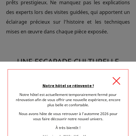
prêts prestigieux. Ne manquez pas les explications
des experts lors des visites guidées, qui apportent un
éclairage précieux sur l’histoire et les techniques
mises en œuvre dans chaque pièce exposée.
UNE ESCAPADE CULTURELLE
DEPUIS L’HÔTEL VICE-VERSA
Notre hôtel se réinvente !
Idéalement situé dans le 15e arrondissement de
Notre hôtel est actuellement temporairement fermé pour
Paris, l’hôtel Vice-Versa vous permet de rejoindre
rénovation afin de vous offrir une nouvelle expérience, encore
plus belle et confortable.
facilement le Musée du Quai Branly. Après cette
Nous avons hâte de vous retrouver à l’automne 2026 pour
escapade culturelle, revenez vous détendre dans
vous faire découvrir notre nouvel univers.
l’atmosphère unique et décalée de l’hôtel, où chaque
À très bientôt !
étage vous plonge dans un univers thématique