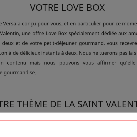
VOTRE LOVE BOX
e Versa a conçu pour vous, et en particulier pour ce momen
t Valentin, une offre Love Box spécialement dédiée aux am
à deux et de votre petit-déjeuner gourmand, vous recevr
a.on à de délicieux instants à deux. Nous ne tuerons pas la 
son contenu mais nous pouvons vous affirmer qu’elle
de gourmandise.
TRE THÈME DE LA SAINT VALEN
s capitaux sont le thème de la déco imaginée par Chant
ce Versa. Imaginez donc passer votre fête des amoureux