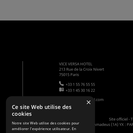
VICE VERSA HOTEL
213 Rue de la Croix Nivert
75015
Paris
+33 1 55 76 55 55
+33 1 45 30 16 22
info@viceversahotel.com
×
Ce site Web utilise des
cookies
Site officiel 
Notre site Web utilise des cookies pour
Codes GDS : Amadeus (1A) YX : PAR
améliorer l'expérience utilisateur. En