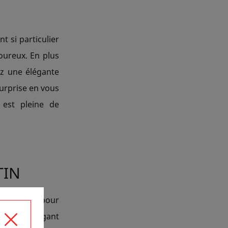
t si particulier
oureux. En plus
ez une élégante
surprise en vous
 est pleine de
TIN
al Thomass pour
 dans l’élégant