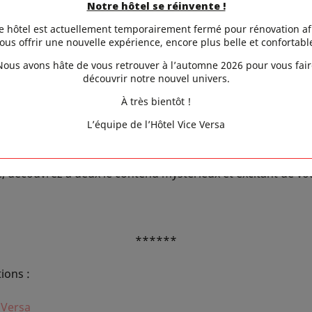
oudré et dentelles noires de la chambre Luxure. A moins qu
Notre hôtel se réinvente !
rond en forme de macaron et les couleurs acidulés 
e hôtel est actuellement temporairement fermé pour rénovation af
ous offrir une nouvelle expérience, encore plus belle et confortabl
Enfin, l’Envie pourrait aussi révéler vos désirs les plus in
Nous avons hâte de vous retrouver à l’automne 2026 pour vous fair
r la chambre qui répond à votre image de la Saint Vale
découvrir notre nouvel univers.
s vite auprès de nos équipes et de préciser votre choix !
À très bientôt !
L’équipe de l’Hôtel Vice Versa
ce Versa et son audacieuse décoration vous invitent à une
 kitch et guimauve trop souvent associées à cette fête. D
 découvrez à deux le contenu mystérieux et excitant de vot
******
ions :
 Versa