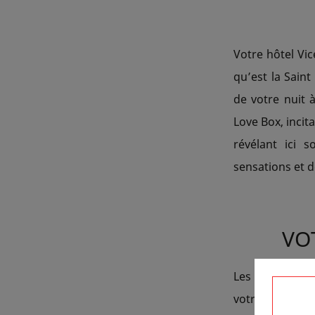
Votre hôtel Vic
qu’est la Sain
de votre nuit 
Love Box, incit
révélant ici 
sensations et 
VO
Les sept péché
votre hôtel Vi