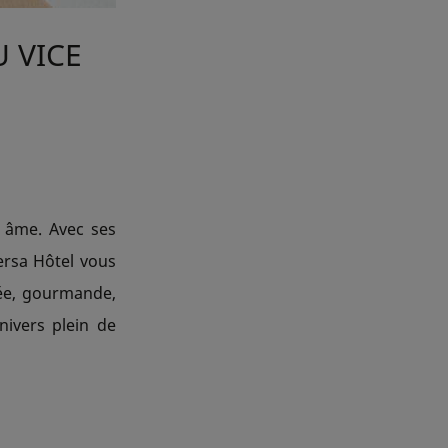
 VICE
s âme. Avec ses
ersa Hôtel vous
née, gourmande,
ivers plein de