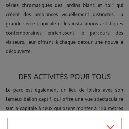
séries chromatiques des jardins blanc et noir qui
créent des ambiances visuellement distinctes. La
grande serre tropicale et les installations artistiques
contemporaines enrichissent le parcours des
visiteurs, leur offrant à chaque détour une nouvelle
découverte.
DES ACTIVITÉS POUR TOUS
Le parc est également un lieu de loisirs avec son
fameux ballon captif, qui offre une vue spectaculaire
sur la capitale à ceux qui osent monter à 150 mètres
d'altitude. Idéal pour les familles, le parc dispose de
zones de jeux pour enfants, de fontaines et de vastes