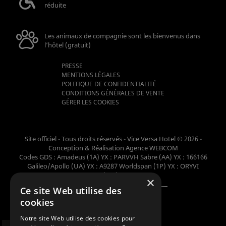
réduite
Les animaux de compagnie sont les bienvenus dans
l’hôtel (gratuit)
PRESSE
MENTIONS LÉGALES
POLITIQUE DE CONFIDENTIALITÉ
CONDITIONS GÉNÉRALES DE VENTE
GÉRER LES COOKIES
Site officiel - Tous droits réservés - Vice Versa Hotel © 2026 -
Conception & Réalisation
Agence WEBCOM
Codes GDS : Amadeus (1A) YX : PARVVH Sabre (AA) YX : 166166
Galileo/Apollo (UA) YX : A9287 Worldspan (1P) YX : ORYVI
Pegasus (WB) YX : 62698
×
Ce site Web utilise des
Membre de la collection
cookies
Notre site Web utilise des cookies pour