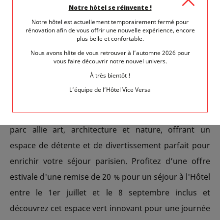
Notre hôtel se réinvente !
pelouses où organiser des pique-niques, des
Notre hôtel est actuellement temporairement fermé pour
rencontres conviviales ou simplement profiter d'un
rénovation afin de vous offrir une nouvelle expérience, encore
plus belle et confortable.
moment de repos.
Nous avons hâte de vous retrouver à l’automne 2026 pour
vous faire découvrir notre nouvel univers.
À très bientôt !
Visiter le Parc André Citroën est une expérience à ne
L’équipe de l’Hôtel Vice Versa
pas manquer pour les clients de l'Hôtel Vice Versa,
souhaitant s'échapper de l'agitation parisienne. Ce
parc allie art, architecture et nature, offrant un
espace de détente et de divertissement parfait pour
enrichir votre séjour parisien. Profitez d’une offre
estivale d'une remise de 20 % pour un séjour à l'Hôtel
entre le 1er juillet et le 8 septembre inclus et
découvrez cet espace vert innovant pour une journée