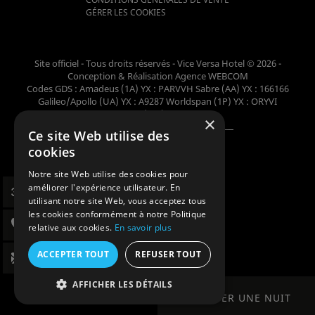
GÉRER LES COOKIES
Site officiel - Tous droits réservés - Vice Versa Hotel © 2026 -
Conception & Réalisation
Agence WEBCOM
Codes GDS : Amadeus (1A) YX : PARVVH Sabre (AA) YX : 166166
Galileo/Apollo (UA) YX : A9287 Worldspan (1P) YX : ORYVI
Pegasus (WB) YX : 62698
×
Ce site Web utilise des
Membre de la collection
cookies
Notre site Web utilise des cookies pour
améliorer l'expérience utilisateur. En
utilisant notre site Web, vous acceptez tous
les cookies conformément à notre Politique
relative aux cookies.
En savoir plus
ACCEPTER TOUT
REFUSER TOUT
AFFICHER LES DÉTAILS
RÉSERVER UNE NUIT
RÉSERVER UNE NUIT