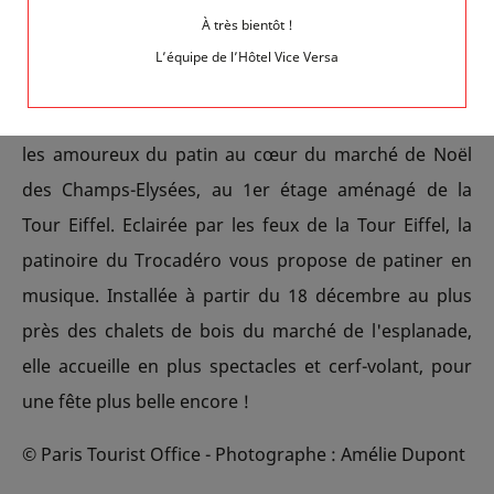
NOËL ON ICE
À très bientôt !
L’équipe de l’Hôtel Vice Versa
Noël à Paris rime aussi avec glissades et tourbillons
sous le ciel étoilé. Des patinoires gratuites attendent
les amoureux du patin au cœur du marché de Noël
des Champs-Elysées, au 1er étage aménagé de la
Tour Eiffel. Eclairée par les feux de la Tour Eiffel, la
patinoire du Trocadéro vous propose de patiner en
musique. Installée à partir du 18 décembre au plus
près des chalets de bois du marché de l'esplanade,
elle accueille en plus spectacles et cerf-volant, pour
une fête plus belle encore !
© Paris Tourist Office - Photographe : Amélie Dupont