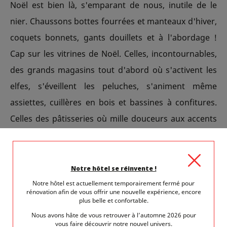
Noël est bien là, s'emparant de nous, inutile de le
nier. Chaussons bottes fourrées et manteaux d'hiver,
coquets bonnets, gants douillets et à l'abordage !
Cap sur les vitrines de Noël. Celles, incontournables,
des grands magasins tout d'abord où s'activent les
elfes, s'éveillent les peluches, s'animent même
assiettes, cuillères en bois et bassines à confitures.
Celles des pâtisseries où mille douceurs aux accents
sucrés, aux glaçages brillants, aux volutes
chocolatées attirent le gourmand comme autant de
promesses divines. N'oubliez pas votre libraire
Notre hôtel se réinvente !
préféré dont la sélection de romans, poésie, beaux
Notre hôtel est actuellement temporairement fermé pour
rénovation afin de vous offrir une nouvelle expérience, encore
livres et recueils de recettes vous fera rêver d'un
plus belle et confortable.
moment de lecture auprès de la cheminée.
Nous avons hâte de vous retrouver à l’automne 2026 pour
vous faire découvrir notre nouvel univers.