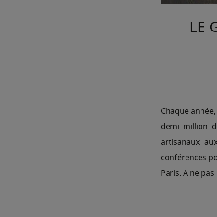
LE 
Chaque année, r
demi million d
artisanaux au
conférences poi
Paris. A ne pa