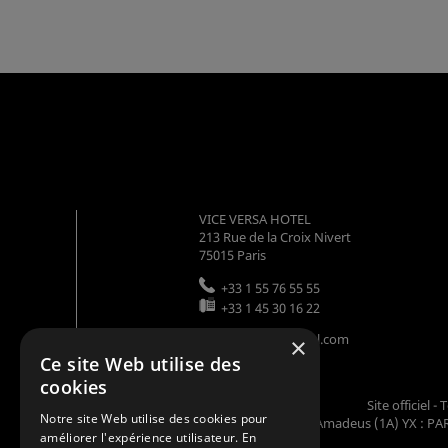
VICE VERSA HOTEL
213 Rue de la Croix Nivert
75015
Paris
+33 1 55 76 55 55
+33 1 45 30 16 22
info@viceversahotel.com
×
Ce site Web utilise des
cookies
Site officiel 
Notre site Web utilise des cookies pour
Codes GDS : Amadeus (1A) YX : PAR
améliorer l'expérience utilisateur. En