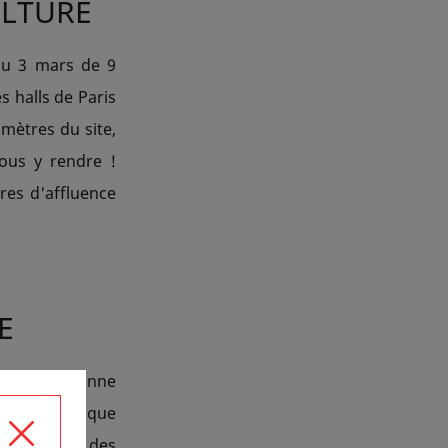
ULTURE
 au 3 mars de 9
s halls de Paris
 mètres du site,
ous y rendre !
res d'affluence
E
oins une bonne
 une thématique
es hommes, des