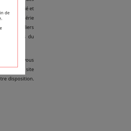
t sera étudié et
in de
 la vache égérie
e.
e, des ateliers
e
es produits du
 du monde vous
ques sur le site
tre disposition.