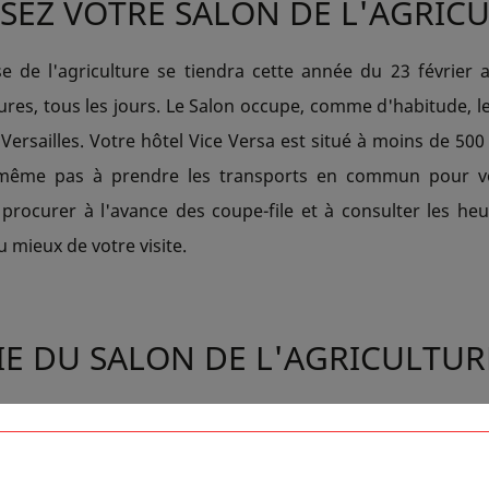
SEZ VOTRE SALON DE L'AGRIC
 de l'agriculture se tiendra cette année du 23 février
res, tous les jours. Le Salon occupe, comme d'habitude, le
Versailles. Votre hôtel Vice Versa est situé à moins de 500
même pas à prendre les transports en commun pour v
procurer à l'avance des coupe-file et à consulter les heu
u mieux de votre visite.
IE DU SALON DE L'AGRICULTUR
rieux, passionnés, professionnels, tout le monde a au m
 le Salon de l'agriculture. Cette année, le salon a choisi
a dimension humaine de l'agriculture : "Des femmes, d