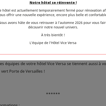
Notre hôtel se réinvente !
ystèmes, impact social, savoir-faire, créativité, chaque aspec
e hôtel est actuellement temporairement fermé pour rénovation af
sont aussi bien sûr les salles de traite, la présentation de
ous offrir une nouvelle expérience, encore plus belle et confortabl
space dédié aux produits des régions, la ferme pédagogiqu
Nous avons hâte de vous retrouver à l’automne 2026 pour vous fair
découvrir notre nouvel univers.
nts, un espace emploi et formation, une ouverture sur l
À très bientôt !
armi tant d'autres...
L’équipe de l’Hôtel Vice Versa
égustations, ambiance conviviale, la plus grande ferme
s le 23 février. Vous trouverez toutes les informations prati
es équipes de votre hôtel Vice Versa se tiennent aussi à vo
vert Porte de Versailles !
******
ormations :