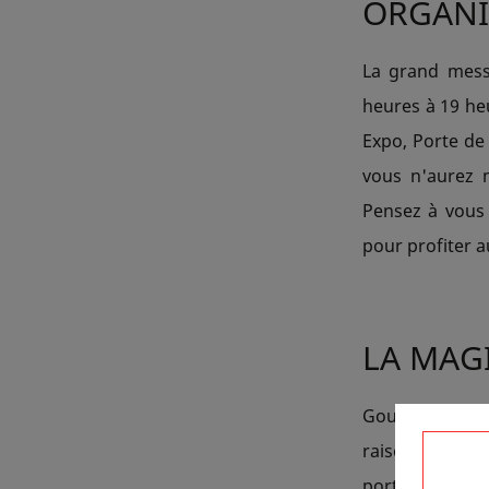
ORGANI
La grand messe
heures à 19 heu
Expo, Porte de 
vous n'aurez 
Pensez à vous 
pour profiter a
LA MAG
Gourmands, cu
raison visiter
portant sur l