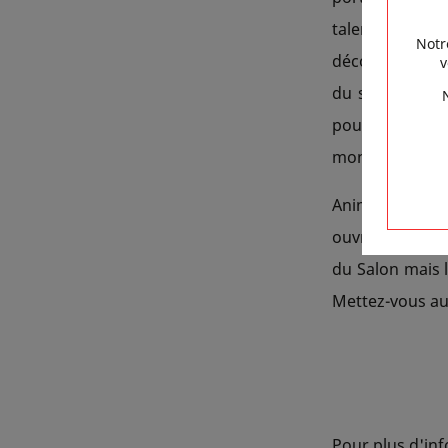
talents ". Écos
Notr
décortiqué. Ce 
v
du salon, un e
pour les enfa
monde entier, p
Animations, d
ouvre ses porte
du Salon mais l
Mettez-vous au 
Pour plus d'inf