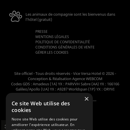
Les animaux de compagnie sont les bienvenus dans
l’hôtel (gratuit)
PRESSE
MENTIONS LÉGALES
POLITIQUE DE CONFIDENTIALITÉ
CONDITIONS GÉNÉRALES DE VENTE
GÉRER LES COOKIES
Site officiel - Tous droits réservés - Vice Versa Hotel © 2026 -
Conception & Réalisation
Agence WEBCOM
Codes GDS : Amadeus (1A) YX : PARVVH Sabre (AA) YX : 166166
Galileo/Apollo (UA) YX : A9287 Worldspan (1P) YX : ORYVI
Pegasus (WB) YX : 62698
×
Ce site Web utilise des
Membre de la collection
cookies
Notre site Web utilise des cookies pour
améliorer l'expérience utilisateur. En