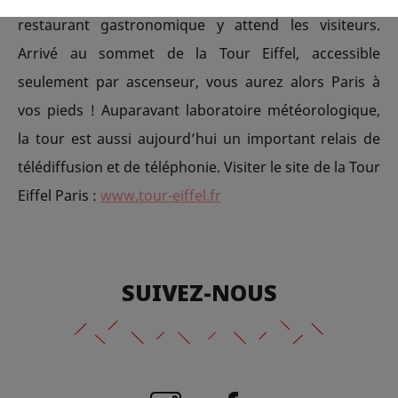
restaurant gastronomique y attend les visiteurs.
Arrivé au sommet de la Tour Eiffel, accessible
seulement par ascenseur, vous aurez alors Paris à
vos pieds ! Auparavant laboratoire météorologique,
la tour est aussi aujourd’hui un important relais de
télédiffusion et de téléphonie. Visiter le site de la Tour
Eiffel Paris :
www.tour-eiffel.fr
SUIVEZ-NOUS