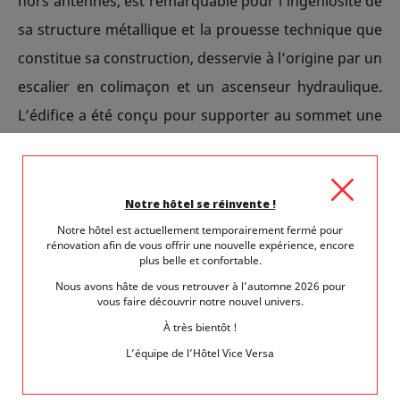
hors antennes, est remarquable pour l’ingéniosité de
sa structure métallique et la prouesse technique que
constitue sa construction, desservie à l’origine par un
escalier en colimaçon et un ascenseur hydraulique.
L’édifice a été conçu pour supporter au sommet une
oscillation de 70 cm d’amplitude et résister à
d’importantes dilatations thermiques.
LA TOUR EIFFEL EST UN MIRADOR
Notre hôtel se réinvente !
EXCEPTIONNEL POUR DÉCOUVRIR
Notre hôtel est actuellement temporairement fermé pour
rénovation afin de vous offrir une nouvelle expérience, encore
plus belle et confortable.
PARIS
Nous avons hâte de vous retrouver à l’automne 2026 pour
vous faire découvrir notre nouvel univers.
Au premier étage une galerie offre une vue à 360° de
À très bientôt !
Paris qu’on peut observer à la longue vue. Ce niveau
L’équipe de l’Hôtel Vice Versa
abrite un restaurant touristique. Le second étage est
encore plus intéressant pour le panorama offert. Un