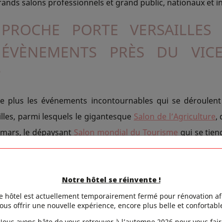
rands salons professionnels et grand public, nationaux et i
PROCHE PORTE VERSAILLES 
 ÉVÈNEMENTS PRÈS DU VICE
?
e plus les événements incontournables qui se déroulen
lles, parmi lesquels le gigantesque
Salon de l’Agriculture
,
3 mars, le dépaysant
Salon mondial du Tourisme
qui se tien
i le populaire
Salon du Livre
, organisé du 22 au 25 mars.
Notre hôtel se réinvente !
eillent également le
Mondial de l’Automobile
une année su
e hôtel est actuellement temporairement fermé pour rénovation af
ntemps et à l’automne, ou encore le
Salon du Golf
et celui
ous offrir une nouvelle expérience, encore plus belle et confortabl
l. Le très fréquenté
Salon de l’Etudiant
est programmé du 1
Nous avons hâte de vous retrouver à l’automne 2026 pour vous fair