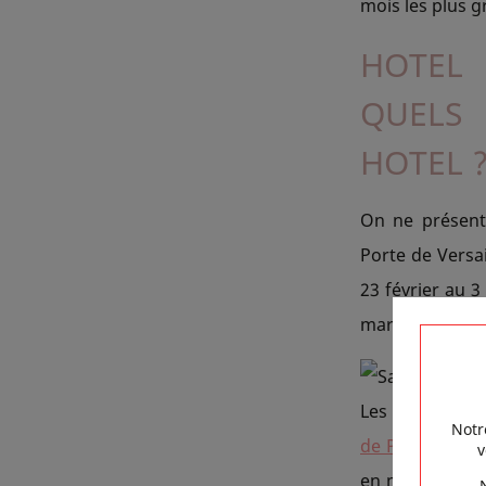
mois les plus g
HOTEL 
QUELS
HOTEL 
On ne présent
Porte de Versai
23 février au 
mars, mais auss
Les lieux accu
Notr
de Paris
au pri
v
en mars et avri