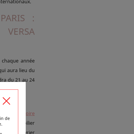
nternationaux.
PARIS :
 VERSA
t chaque année
 qui aura lieu du
dra du 21 au 24
r deux, la
Foire
in de
 de l’immobilier
e.
5 au 17 février
e