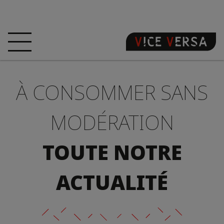
ACCUEIL
HÔTEL
CHAMBRES
À CONSOMMER SANS
OFFRES
LOCALISATION
GARANTISSEZ
VOTRE PÉCHÉ
MODÉRATION
VISITE 3D
FAQ
BOUTIQUE
TOUTE NOTRE
FR
ACTUALITÉ
ACTUALITÉS
PHOTOS