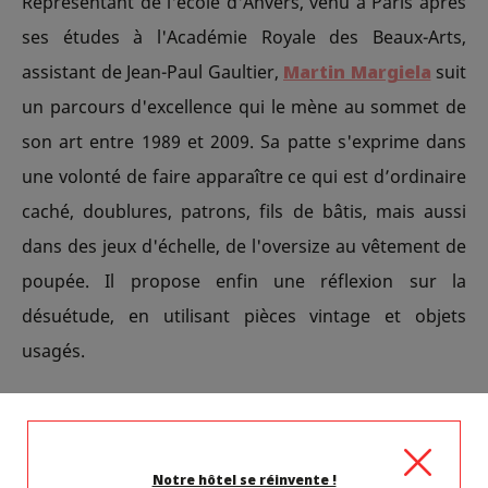
Représentant de l'école d'Anvers, venu à Paris après
ses études à l'Académie Royale des Beaux-Arts,
assistant de Jean-Paul Gaultier,
Martin Margiela
suit
un parcours d'excellence qui le mène au sommet de
son art entre 1989 et 2009. Sa patte s'exprime dans
une volonté de faire apparaître ce qui est d’ordinaire
caché, doublures, patrons, fils de bâtis, mais aussi
dans des jeux d'échelle, de l'oversize au vêtement de
poupée. Il propose enfin une réflexion sur la
désuétude, en utilisant pièces vintage et objets
usagés.
L'ÉCRIN DU PALAIS GALLIERA
Notre hôtel se réinvente !