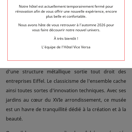
Tout le parcours de
Martin Margiela
est ainsi à
Notre hôtel est actuellement temporairement fermé pour
rénovation afin de vous offrir une nouvelle expérience, encore
découvrir du 3 mars au 15 juillet 2018 au
Musée de
plus belle et confortable.
la Mode
. Cette visite vous permettra également
Nous avons hâte de vous retrouver à l’automne 2026 pour
vous faire découvrir notre nouvel univers.
d'admirer le bâtiment qui accueille cette institution, le
À très bientôt !
Palais Galliera. Bâti à la fin du XIXème siècle par une
L’équipe de l’Hôtel Vice Versa
riche passionnée d'art, ce bâtiment d'inspiration néo-
renaissance, doté de larges baies vitrées, dispose
d’une structure métallique sortie tout droit des
entreprises Eiffel. Le classicisme de l'ensemble cache
ainsi toutes sortes d'innovation techniques. Avec ses
jardins au cœur du XVIe arrondissement, ce musée
est un havre de tranquillité dédié à la création et à la
beauté.